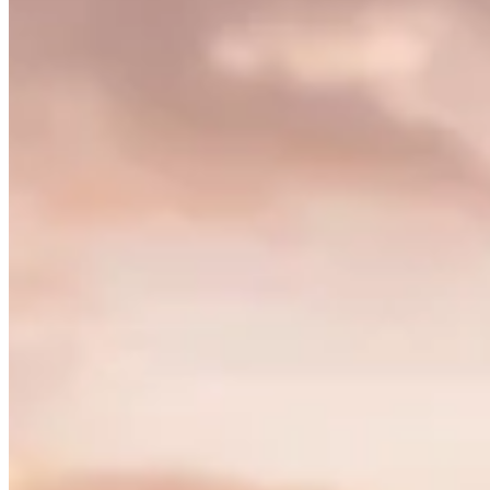
Accueil
/
Balnéaire
/
Comprendre le budget pour un voyage en Pol
Balnéaire
Comprendre le budget pour un voyage en