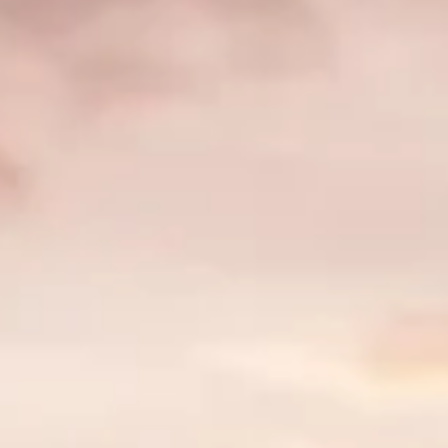
ynésie française
 Polynésie française