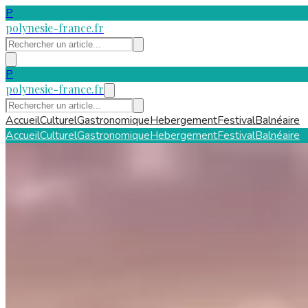
P
polynesie-france.fr
P
polynesie-france.fr
Accueil
Culturel
Gastronomique
Hebergement
Festival
Balnéaire
Accueil
Culturel
Gastronomique
Hebergement
Festival
Balnéaire