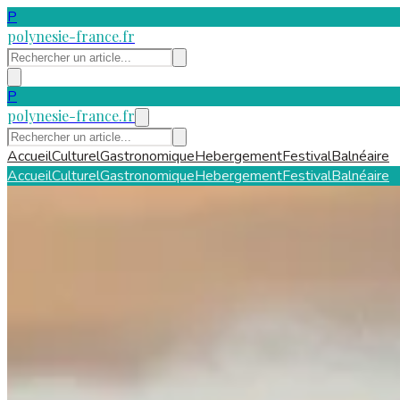
P
polynesie-france.fr
P
polynesie-france.fr
Accueil
Culturel
Gastronomique
Hebergement
Festival
Balnéaire
Accueil
Culturel
Gastronomique
Hebergement
Festival
Balnéaire