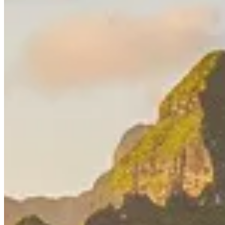
Accueil
/
Balnéaire
/
Explorer la carte des îles de la Polynésie fra
Balnéaire
Explorer la carte des îles de la Polynésie