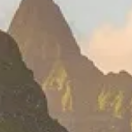
nçaise
 française