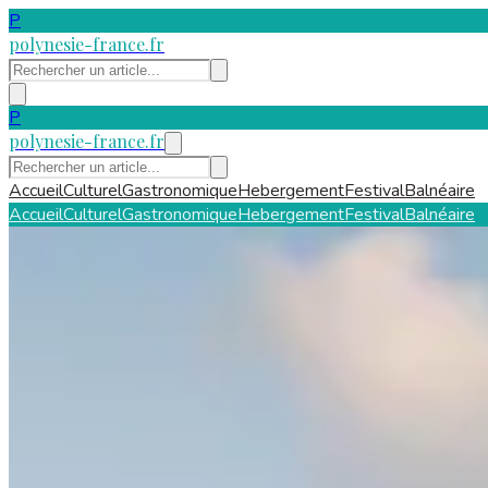
P
polynesie-france.fr
P
polynesie-france.fr
Accueil
Culturel
Gastronomique
Hebergement
Festival
Balnéaire
Accueil
Culturel
Gastronomique
Hebergement
Festival
Balnéaire