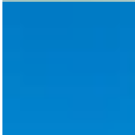
Découvrez les incontournables d'un tour à Bora
Bora
3 août 2026
Ne manquez rien !
Recevez nos derniers articles et contenus directement dans
votre boîte mail.
S'abonner
P
polynesie-france.fr
Découvrez nos contenus, guides et conseils pour vous
accompagner au quotidien.
Catégories
Culturel
Gastronomique