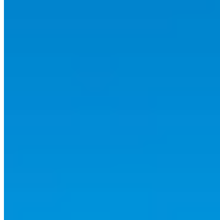
Hebergement polynesie francaise
Artisan
Festival
Balnéaire
Aventure
City trip
Liens utiles
À propos
Contact
Mentions légales
Politique de confidentialité
Plan du site
Suivez-nous