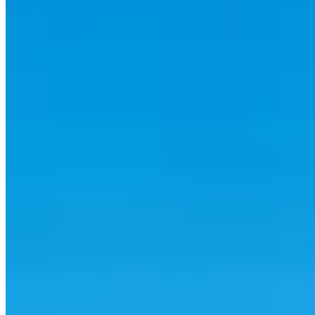
©
2026
polynesie-france.fr
.
Tous droits réservés
.
Propulsé par TOP10 CMS