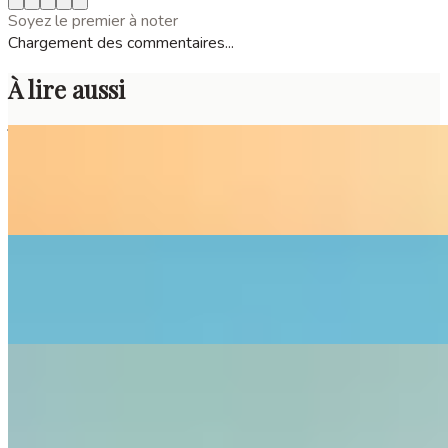
Soyez le premier à noter
Chargement des commentaires...
À lire aussi
Île de Maotou : guide complet pour explorer les
Tuamotu
7 août 2026
Pont-Aven et sa plage secrète de Tahiti en
Bretagne
5 août 2026
Explorez la carte des îles : guide complet des
plus belles destinations
4 août 2026