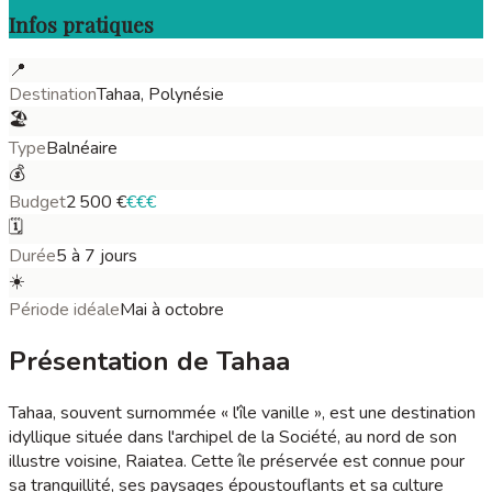
Infos pratiques
📍
Destination
Tahaa, Polynésie
🏖️
Type
Balnéaire
💰
Budget
2 500
€
€€€
🗓️
Durée
5 à 7 jours
☀️
Période idéale
Mai à octobre
Présentation de Tahaa
Tahaa, souvent surnommée « l'île vanille », est une destination
idyllique située dans l'archipel de la Société, au nord de son
illustre voisine, Raiatea. Cette île préservée est connue pour
sa tranquillité, ses paysages époustouflants et sa culture